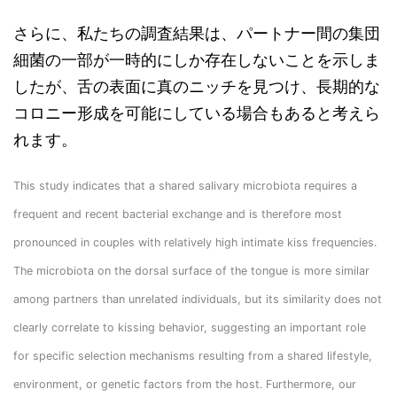
さらに、私たちの調査結果は、パートナー間の集団
細菌の一部が一時的にしか存在しないことを示しま
したが、舌の表面に真のニッチを見つけ、長期的な
コロニー形成を可能にしている場合もあると考えら
れます。
This study indicates that a shared salivary microbiota requires a
frequent and recent bacterial exchange and is therefore most
pronounced in couples with relatively high intimate kiss frequencies.
The microbiota on the dorsal surface of the tongue is more similar
among partners than unrelated individuals, but its similarity does not
clearly correlate to kissing behavior, suggesting an important role
for specific selection mechanisms resulting from a shared lifestyle,
environment, or genetic factors from the host. Furthermore, our