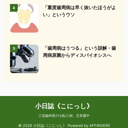
「重度歯周病は早く抜いたほうがよ
4
い」というウソ
「歯周病はうつる」という誤解・歯
5
周病原菌からディスバイオシスへ
小日誌《こにっし》
三流歯科医の七転八倒、五里霧中
© 2026 小日誌《こにっし》 Powered by
AFFINGER5