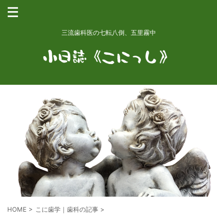
三流歯科医の七転八倒、五里霧中
HOME
>
こに歯学｜歯科の記事
>