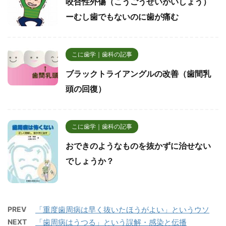
咬合性外傷（こうごうせいがいしょう）
ーむし歯でもないのに歯が痛む
こに歯学｜歯科の記事
ブラックトライアングルの改善（歯間乳
頭の回復）
こに歯学｜歯科の記事
おできのようなものを抜かずに治せない
でしょうか？
PREV
「重度歯周病は早く抜いたほうがよい」というウソ
NEXT
「歯周病はうつる」という誤解・感染と伝播