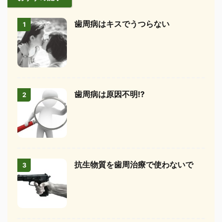
歯周病はキスでうつらない
1
歯周病は原因不明!?
2
抗生物質を歯周治療で使わないで
3