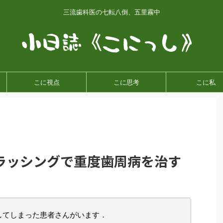
三流歯科医の七転八倒、五里霧中
こに視点
こに思考
こに私
ラッシングで重度歯周病を治す
してしまった患者さんがいます．