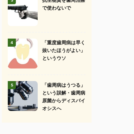
抗生物質を歯周治療
3
で使わないで
「重度歯周病は早く
4
抜いたほうがよい」
というウソ
「歯周病はうつる」
5
という誤解・歯周病
原菌からディスバイ
オシスへ