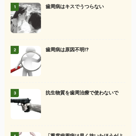
歯周病はキスでうつらない
1
歯周病は原因不明!?
2
抗生物質を歯周治療で使わないで
3
「重度歯周病は早く抜いたほうがよ