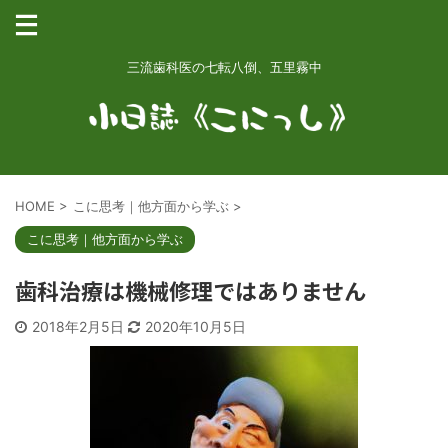
三流歯科医の七転八倒、五里霧中
HOME
>
こに思考｜他方面から学ぶ
>
こに思考｜他方面から学ぶ
歯科治療は機械修理ではありません
2018年2月5日
2020年10月5日