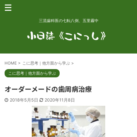
三流歯科医の七転八倒、五里霧中
HOME
>
こに思考｜他方面から学ぶ
>
こに思考｜他方面から学ぶ
オーダーメードの歯周病治療
2018年5月5日
2020年11月8日