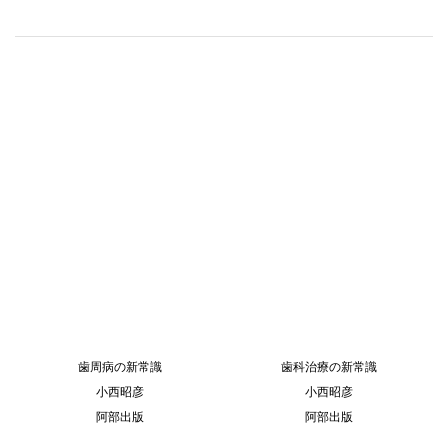
歯周病の新常識
歯科治療の新常識
小西昭彦
小西昭彦
阿部出版
阿部出版